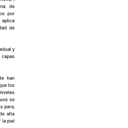
ina de
os por
 aplica
idad de
adual y
s capas
te han
que los
niveles
guos se
s para,
de alta
la piel