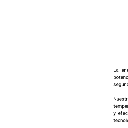
La en
potenc
segun
Nuest
temper
y efec
tecnol