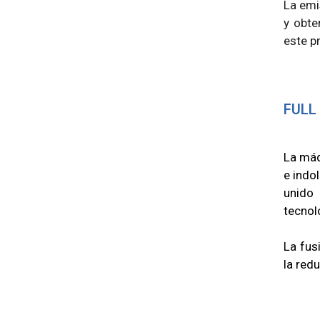
La emi
y obte
este p
FULL
La máq
e indo
unido 
tecnol
La fus
la redu