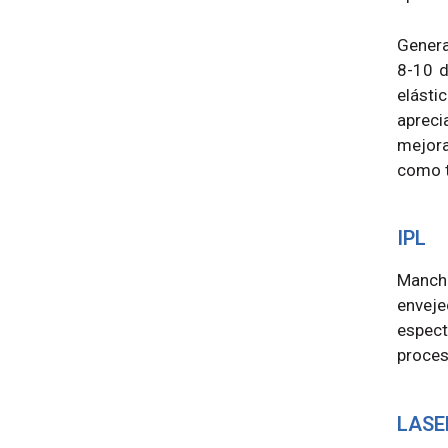
Genera
8-10 d
elásti
apreci
mejora
como t
IPL
Manch
enveje
espect
proces
LASE