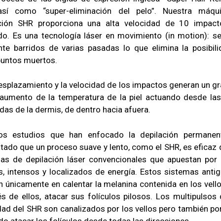
así como “super-eliminación del pelo”. Nuestra máqu
ación SHR proporciona una alta velocidad de 10 impact
o. Es una tecnología láser en movimiento (in motion): se
te barridos de varias pasadas lo que elimina la posibil
puntos muertos.
esplazamiento y la velocidad de los impactos generan un gr
aumento de la temperatura de la piel actuando desde la
das de la dermis, de dentro hacia afuera.
sos estudios que han enfocado la depilación permanen
tado que un proceso suave y lento, como el SHR, es eficaz 
as de depilación láser convencionales que apuestan por 
s, intensos y localizados de energía. Estos sistemas anti
n únicamente en calentar la melanina contenida en los vello
és de ellos, atacar sus folículos pilosos. Los multipulsos 
dad del SHR son canalizados por los vellos pero también por 
do atacar los folículos desde todas las direcciones.