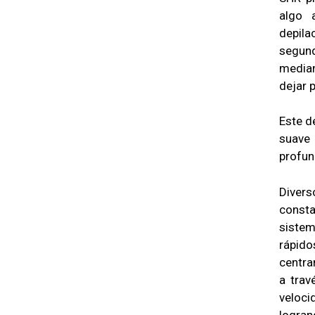
algo 
depil
segund
median
dejar 
Este d
suave 
profun
Diver
consta
sistem
rápido
centra
a trav
veloci
logran