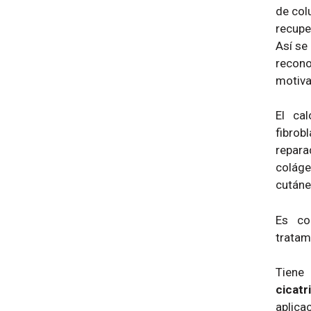
de col
recupe
Así se
recono
motiva 
El ca
fibrob
repara
coláge
cutáne
Es co
tratam
Tiene
cicat
aplica