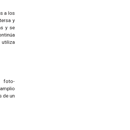
s a los
tersa y
as y se
ontinúa
utiliza
 foto-
 amplio
s de un