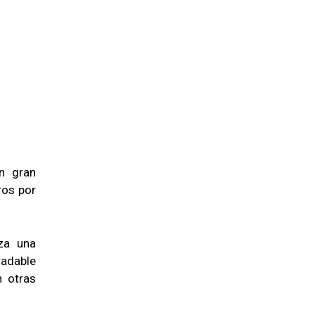
n gran
ros por
za una
radable
n otras