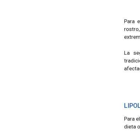
Para e
rostro
extrem
La se
tradi
afecta
LIPO
Para e
dieta o