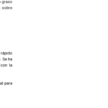
o graso
s
sobre
 rápido
. Se ha
 con la
al para