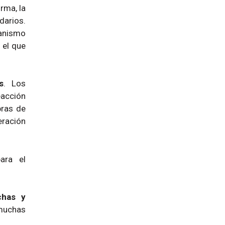
rma, la
darios.
ganismo
 el que
s
. Los
eacción
bras de
eración
ara el
chas y
muchas