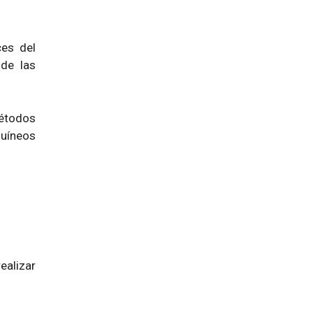
ces del
 de las
étodos
uíneos
ealizar