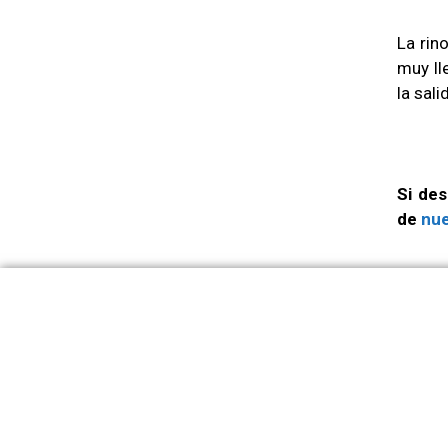
La rin
muy ll
la sali
Si de
de
nue