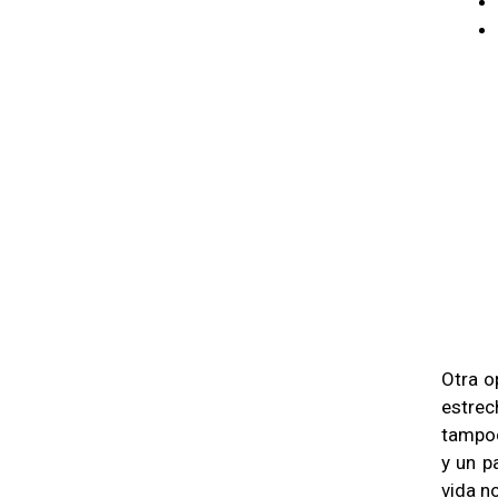
Otra o
estrec
tampoc
y un p
vida n