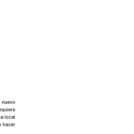
e nuevo
equiere
a local
o hacer