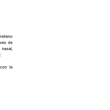
relleno
avés de
nasal,
.
con la