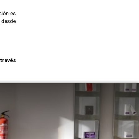
ción es
e desde
través