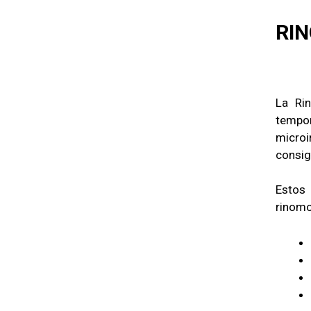
RIN
La Rin
tempor
micro
consig
Estos
rinomo